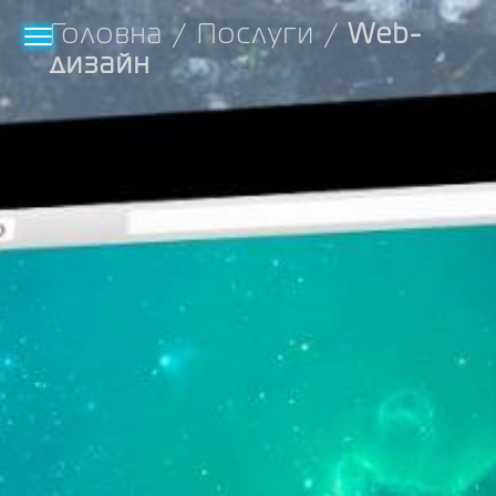
Головна
/
Послуги
/
Web-
дизайн