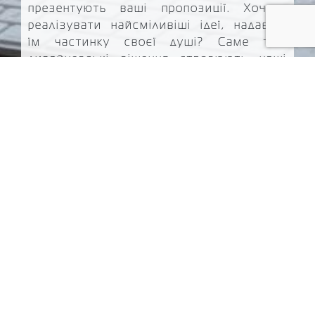
презентують ваші пропозиції. Хочете
реалізувати найсміливіші ідеї, надавши
їм частинку своєї душі? Саме такі
дизайнерські рішення створюють наші
спеціалісти.
Створення сайту
Портфоліо
Web-дизайн
Команда
SEO
Про нас
Контакти
Карта сайту
Автоворонка продажів
Готові рішення
Шлях клієнта
Блог