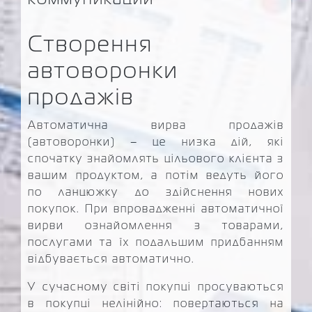
Створення
автоворонки
продажів
Автоматична вирва продажів
(автоворонки) – це низка дій, які
спочатку знайомлять цільового клієнта з
вашим продуктом, а потім ведуть його
по ланцюжку до здійснення нових
покупок. При впровадженні автоматичної
вирви ознайомлення з товарами,
послугами та їх подальшим придбанням
відбувається автоматично.
У сучасному світі покупці просуваються
в покупці нелінійно: повертаються на