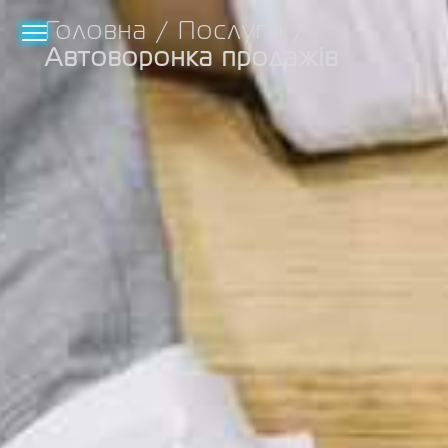
Головна
/
Послуги
/
Автоворонка продажів