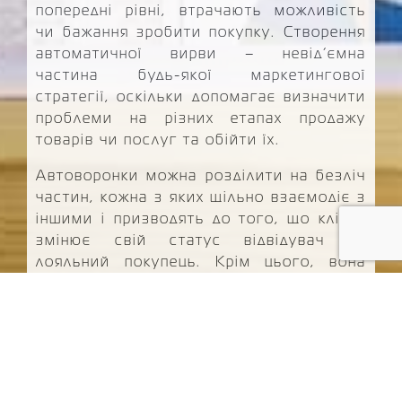
попередні рівні, втрачають можливість
чи бажання зробити покупку. Створення
автоматичної вирви – невід’ємна
частина будь-якої маркетингової
стратегії, оскільки допомагає визначити
проблеми на різних етапах продажу
товарів чи послуг та обійти їх.
Автоворонки можна розділити на безліч
частин, кожна з яких щільно взаємодіє з
іншими і призводять до того, що клієнт
змінює свій статус відвідувач на
лояльний покупець. Крім цього, вона
вирішує деякі важливі завдання та
дозволяє:
вести контроль продажу;
аналізувати продуктивність роботи всіх
менеджерів;