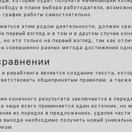
ды, которые будет получать начинающий копи
вободу в плане выбора работодателя, возможн
 график работы самостоятельно.
иматься этим родом деятельности, должен сра
а первый взгляд и в том и в другом случае ко
 но это только на первый взгляд, так как отли
ва совершенно разных метода достижения одно
сравнении
 и рерайтинга является создание текста, кото
тветствовать общепринятым правилам, а также 
ия конечного результата заключается в пере
ка чаще всего применяется один источник, но 
еняя их порядок в предложениях, удаляя части
а выходе необходимо получить новый уникальн
иком.